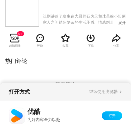
该剧讲述了发生在大厨师石为天和球星徐小阳两
家人之间错综复杂的生活矛盾、情感纠葛，而打
展开
工妹、小演员、酒吧老板、花店经理等形形色色
的人物则穿插其间，为观众延续着这个讲不完
的“幸福”故事。
超清画质
评论
收藏
下载
分享
热门评论
暂无评论
打开方式
继续使用浏览器
Copyright©
2026
优酷 youku.com
版权所有
优酷
京ICP备06050721号-1
打开
为好内容全力以赴