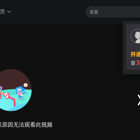
类
3
首
权原因无法观看此视频