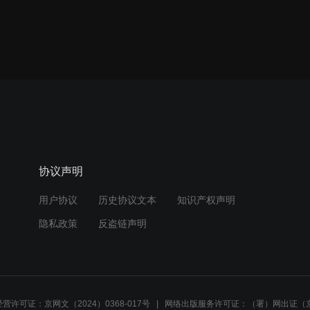
协议声明
用户协议
历史协议文本
知识产权声明
隐私政策
反盗链声明
营许可证：京网文（2024）0368-017号
网络出版服务许可证：（署）网出证（京