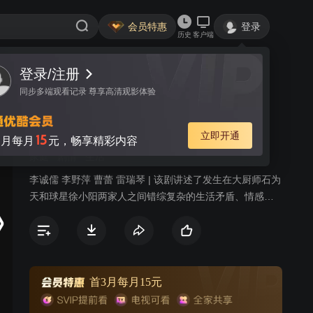
会员特惠
登录
历史
客户端
登录/注册
视频
讨论
同步多端观看记录 尊享高清观影体验
新幸福街
简介
立即开通
15
月每月
元，畅享精彩内容
家庭
剧情
生活
李诚儒 李野萍 曹蕾 雷瑞琴 | 该剧讲述了发生在大厨师石为
天和球星徐小阳两家人之间错综复杂的生活矛盾、情感纠
葛，而打工妹、小演员、酒吧老板、花店经理等形形色色
的人物则穿插其间，为观众延续着这个讲不完的“幸福”故
事。
首3月每月15元