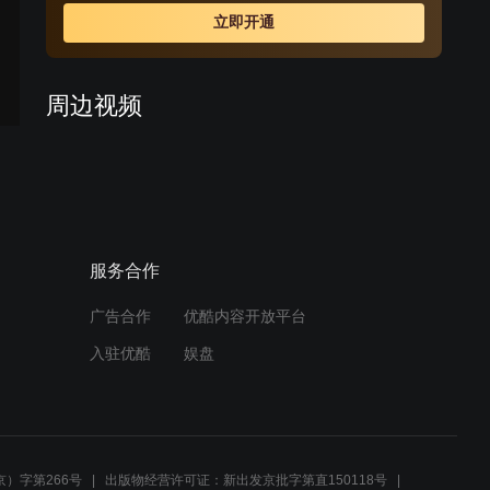
立即开通
周边视频
因为前夫高成卖假货，石芹
被总代理赵国泉冷嘲热讽
02:36
服务合作
平凡街区的幸福故事
广告合作
优酷内容开放平台
02:00
入驻优酷
娱盘
电梯惊魂二人遇险 天心紧抱
王烁取暖
00:51
）字第266号
出版物经营许可证：新出发京批字第直150118号