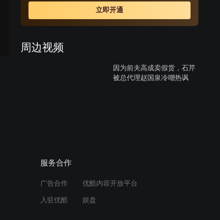
立即开通
周边视频
因为前夫高成卖假货，石芹
被总代理赵国泉冷嘲热讽
02:36
平凡街区的幸福故事
02:00
服务合作
李铭杨化身四川版赵四 陆羽
广告合作
优酷内容开放平台
客串娇羞喊亲家
入驻优酷
娱盘
01:20