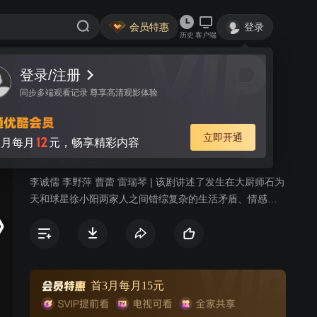
会员特惠
登录
历史
客户端
登录/注册
视频
讨论
同步多端观看记录 尊享高清观影体验
新幸福街
简介
立即开通
12
月每月
元，畅享精彩内容
家庭
剧情
生活
李诚儒 李野萍 曹蕾 雷瑞琴 | 该剧讲述了发生在大厨师石为
天和球星徐小阳两家人之间错综复杂的生活矛盾、情感纠
葛，而打工妹、小演员、酒吧老板、花店经理等形形色色
的人物则穿插其间，为观众延续着这个讲不完的“幸福”故
事。
首3月每月15元