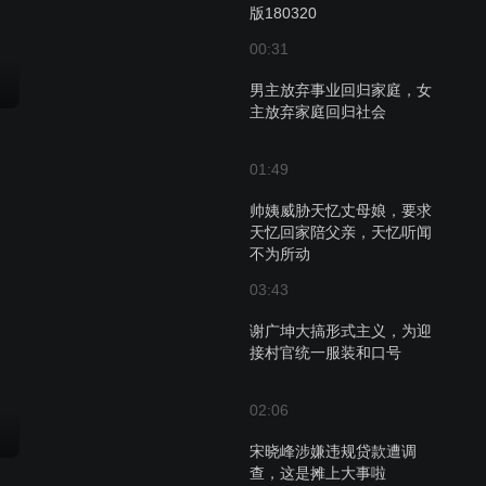
版180320
00:31
男主放弃事业回归家庭，女
主放弃家庭回归社会
01:49
帅姨威胁天忆丈母娘，要求
天忆回家陪父亲，天忆听闻
不为所动
03:43
谢广坤大搞形式主义，为迎
接村官统一服装和口号
02:06
宋晓峰涉嫌违规贷款遭调
查，这是摊上大事啦