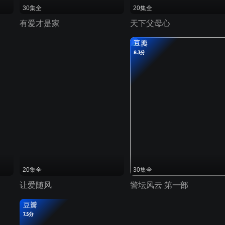
30集全
20集全
有爱才是家
天下父母心
豆瓣
8.3分
20集全
30集全
让爱随风
警坛风云 第一部
豆瓣
7.5分