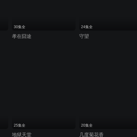
30集全
24集全
孝在囧途
守望
25集全
20集全
地狱天堂
几度菊花香