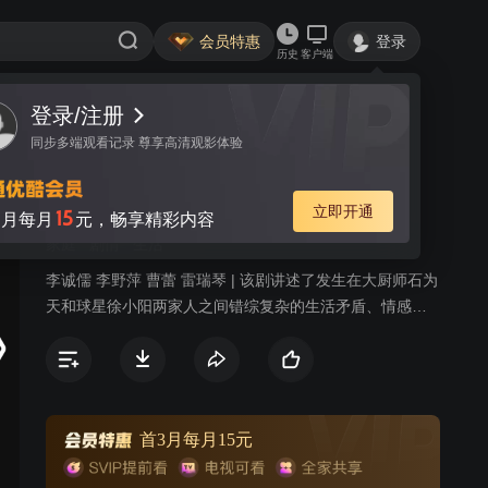
会员特惠
登录
历史
客户端
登录/注册
视频
讨论
同步多端观看记录 尊享高清观影体验
新幸福街
简介
立即开通
15
月每月
元，畅享精彩内容
家庭
剧情
生活
李诚儒 李野萍 曹蕾 雷瑞琴 | 该剧讲述了发生在大厨师石为
天和球星徐小阳两家人之间错综复杂的生活矛盾、情感纠
葛，而打工妹、小演员、酒吧老板、花店经理等形形色色
的人物则穿插其间，为观众延续着这个讲不完的“幸福”故
事。
首3月每月15元