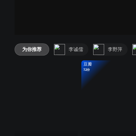
为你推荐
李诚儒
李野萍
豆瓣
7.2分