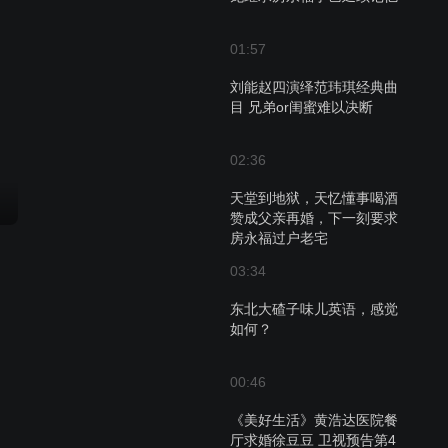
01:57
刘能赵四演绎范玮琪经典曲
目 兄弟or闺蜜难以决断
02:36
天堂到地狱，天忆懂事喝酒
赞成父亲再婚，下一刻要求
房永福过户老宅
03:34
东北大碴子味儿英语，感觉
如何？
00:46
《美好生活》黄浩达医院餐
厅求婚徐豆豆 卫视预告第4