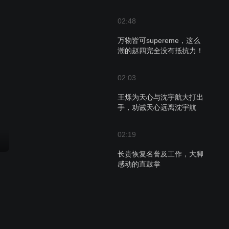
02:48
万物皆可supereme，这么
潮的赵四完全没有抵抗力！
02:03
王烁为天心与沈宇航大打出
手，劝诫天心远离沈宇航
02:19
长贵恢复名誉及工作，大脚
感动的直鼓掌
02:16
六十大寿被遗忘冷落，房永
福心酸自我安慰，姑姑点出