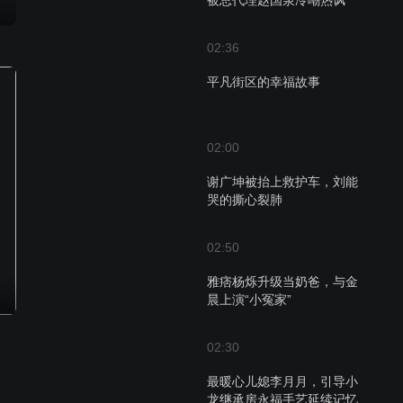
被总代理赵国泉冷嘲热讽
02:36
平凡街区的幸福故事
02:00
谢广坤被抬上救护车，刘能
哭的撕心裂肺
02:50
雅痞杨烁升级当奶爸，与金
晨上演“小冤家”
02:30
最暖心儿媳李月月，引导小
龙继承房永福手艺延续记忆