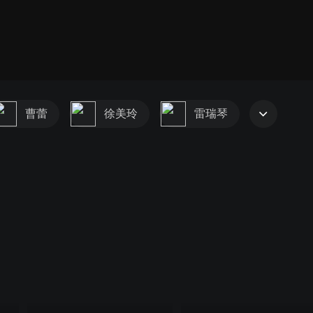
曹蕾
徐美玲
雷瑞琴