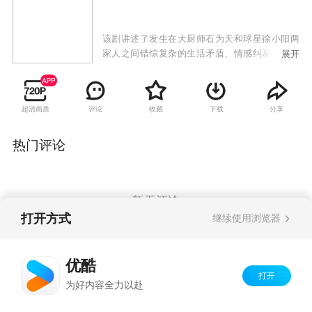
该剧讲述了发生在大厨师石为天和球星徐小阳两
家人之间错综复杂的生活矛盾、情感纠葛，而打
展开
工妹、小演员、酒吧老板、花店经理等形形色色
的人物则穿插其间，为观众延续着这个讲不完
的“幸福”故事。
超清画质
评论
收藏
下载
分享
热门评论
暂无评论
打开方式
继续使用浏览器
Copyright©
2026
优酷 youku.com
版权所有
优酷
京ICP备06050721号-1
打开
为好内容全力以赴