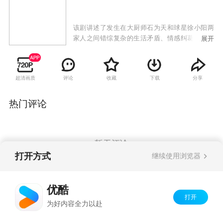
该剧讲述了发生在大厨师石为天和球星徐小阳两
家人之间错综复杂的生活矛盾、情感纠葛，而打
展开
工妹、小演员、酒吧老板、花店经理等形形色色
的人物则穿插其间，为观众延续着这个讲不完
的“幸福”故事。
超清画质
评论
收藏
下载
分享
热门评论
暂无评论
打开方式
继续使用浏览器
Copyright©
2026
优酷 youku.com
版权所有
优酷
京ICP备06050721号-1
打开
为好内容全力以赴