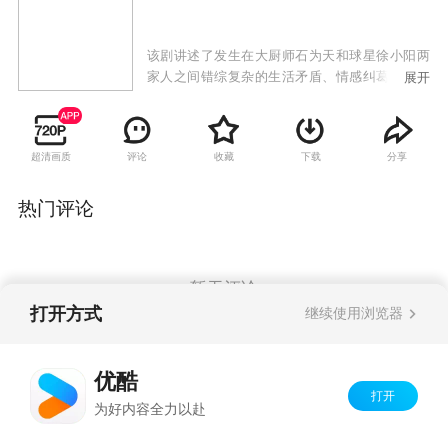
该剧讲述了发生在大厨师石为天和球星徐小阳两
家人之间错综复杂的生活矛盾、情感纠葛，而打
展开
工妹、小演员、酒吧老板、花店经理等形形色色
的人物则穿插其间，为观众延续着这个讲不完
的“幸福”故事。
超清画质
评论
收藏
下载
分享
热门评论
暂无评论
打开方式
继续使用浏览器
Copyright©
2026
优酷 youku.com
版权所有
优酷
京ICP备06050721号-1
打开
为好内容全力以赴