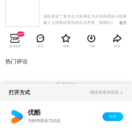
该剧讲述了发生在大厨师石为天和球星徐小阳两
家人之间错综复杂的生活矛盾、情感纠葛，而打
展开
工妹、小演员、酒吧老板、花店经理等形形色色
的人物则穿插其间，为观众延续着这个讲不完
的“幸福”故事。
超清画质
评论
收藏
下载
分享
热门评论
暂无评论
打开方式
继续使用浏览器
Copyright©
2026
优酷 youku.com
版权所有
优酷
京ICP备06050721号-1
打开
为好内容全力以赴