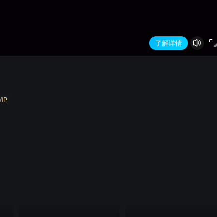
备案号:0108283201104032
了解详情
VIP