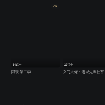
VIP
34话全
25话全
阿衰 第二季
玄门大佬：进城先当社畜