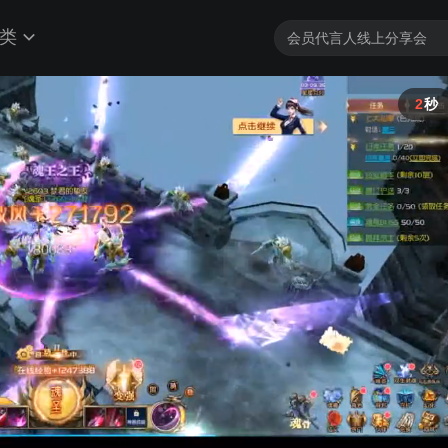
类
1
秒