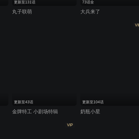
更新至131话
73话全
丸子联萌
大兵来了
VI
更新至43话
更新至104话
金牌特工 小剧场特辑
奶瓶小星
VIP