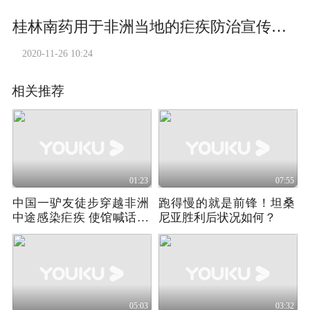
桂林南药用于非洲当地的疟疾防治宣传动画（中英文）.mov
2020-11-26 10:24
相关推荐
01:23
07:55
中国一驴友徒步穿越非洲
跑得慢的就是前锋！坦桑
中途感染疟疾 使馆喊话劝
尼亚胜利后状况如何？
其回国
05:03
03:32