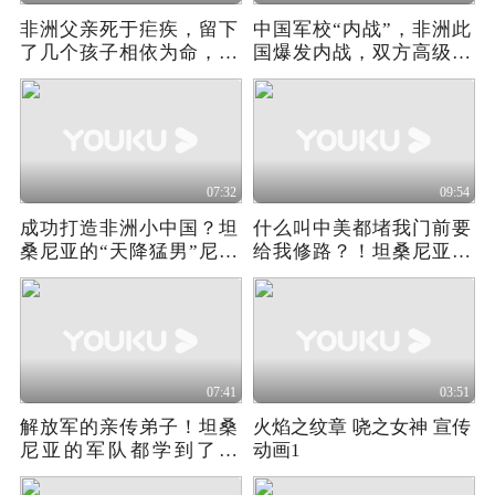
非洲父亲死于疟疾，留下
中国军校“内战”，非洲此
了几个孩子相依为命，实
国爆发内战，双方高级将
在可怜
领竟全毕业中国
07:32
09:54
成功打造非洲小中国？坦
什么叫中美都堵我门前要
桑尼亚的“天降猛男”尼雷
给我修路？！坦桑尼亚的
尔的童年故事
铁路是怎么来的？
07:41
03:51
解放军的亲传弟子！坦桑
火焰之纹章 哓之女神 宣传
尼亚的军队都学到了什
动画1
么？