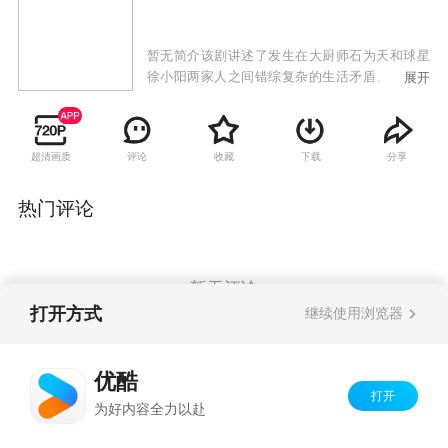
暂无简介该剧讲述了发生在大厨师石为天和球星
徐小阳两家人之间错综复杂的生活矛盾、情感纠
展开
葛，而打工妹、小演员、酒吧老板、花店经理等
形形色色的人物则穿插其间，为观众延续着这个
讲不完的幸福故事。
超清画质
评论
收藏
下载
分享
热门评论
暂无评论
打开方式
继续使用浏览器
Copyright©
2026
优酷 youku.com
版权所有
优酷
京ICP备06050721号-1
打开
为好内容全力以赴