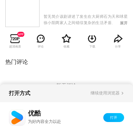
暂无简介该剧讲述了发生在大厨师石为天和球星
徐小阳两家人之间错综复杂的生活矛盾、情感纠
展开
葛，而打工妹、小演员、酒吧老板、花店经理等
形形色色的人物则穿插其间，为观众延续着这个
讲不完的幸福故事。
超清画质
评论
收藏
下载
分享
热门评论
暂无评论
打开方式
继续使用浏览器
Copyright©
2026
优酷 youku.com
版权所有
优酷
京ICP备06050721号-1
打开
为好内容全力以赴