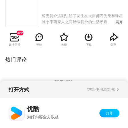
暂无简介该剧讲述了发生在大厨师石为天和球星
徐小阳两家人之间错综复杂的生活矛盾、情感纠
展开
葛，而打工妹、小演员、酒吧老板、花店经理等
形形色色的人物则穿插其间，为观众延续着这个
讲不完的幸福故事。
超清画质
评论
收藏
下载
分享
热门评论
暂无评论
打开方式
继续使用浏览器
Copyright©
2026
优酷 youku.com
版权所有
优酷
京ICP备06050721号-1
打开
为好内容全力以赴