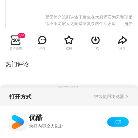
暂无简介该剧讲述了发生在大厨师石为天和球星
徐小阳两家人之间错综复杂的生活矛盾、情感纠
展开
葛，而打工妹、小演员、酒吧老板、花店经理等
形形色色的人物则穿插其间，为观众延续着这个
讲不完的幸福故事。
超清画质
评论
收藏
下载
分享
热门评论
暂无评论
打开方式
继续使用浏览器
Copyright©
2026
优酷 youku.com
版权所有
优酷
京ICP备06050721号-1
打开
为好内容全力以赴