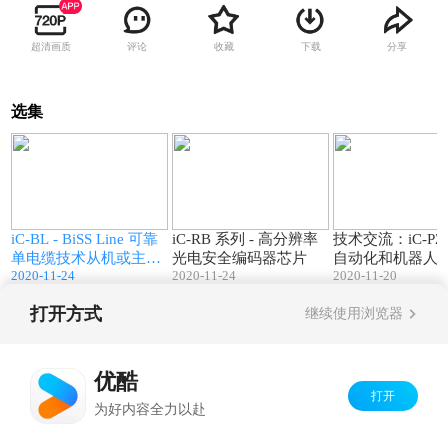
超清画质
评论
收藏
下载
分享
选集
1
04:59
04:19
i
iC-BL - BiSS Line 可靠
iC-RB 系列 - 高分辨率
技术交流：iC-PZ 
单电缆技术从机或主机
光电安全编码器芯片
自动化和机器人
2020-11-24
2020-11-24
2020-11-20
桥器件
位置传感
打开方式
继续使用浏览器
Copyright©
2026
优酷 youku.com
版权所有
京ICP备06050721号-1
优酷
打开
为好内容全力以赴