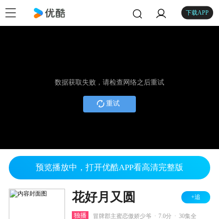
下载APP
数据获取失败，请检查网络之后重试
重试
预览播放中，打开优酷APP看高清完整版
花好月又圆
+追
.
.
独播
冒牌郡主蜜恋傲娇少爷
7.0分
30集全