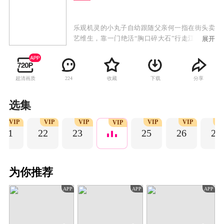
乐观机灵的小丸子自幼跟随父亲何一指在街头卖
艺维生，靠一门绝活“胸口碎大石”行走江湖。如
展开
意楼的一场奇遇让大字不识的小丸子突然变身知
书达礼的郡主，嫁进梅府与梅三少拜了堂，彻底
改变了命运，奉旨成婚的九王爷之女陆英瑶却被
超清画质
收藏
下载
分享
224
土匪小宝爷误当成压寨夫人背回了青龙寨。抗拒
这桩婚事的梅三少摆出一副拒人于千里之外的姿
态，想让郡主知难而退，而不得不假扮郡主的小
选集
丸子也对这个高冷傲娇的梅家三少爷嫌弃不已。
VIP
VIP
VIP
VIP
VIP
VI
在斗智斗勇中，这对欢喜冤家渐生情愫。
VIP
21
22
23
25
26
27
为你推荐
APP
APP
APP