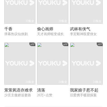
33集全
29集全
22集全
千香
偷心画师
武林有侠气
弹幕热议仙侠剧
天才画师蜕变成长
李宏毅神医爱侠女
APP
APP
APP
24集全
24集全
24集全
萦萦夙语亦难求
清落
我家娘子惹不起
少庄主傲娇追妻路
20万+点赞
旧爱携手暖甜探案