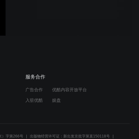
料盘动态视觉识别系统：90
个/分极速处理，500ms单盘
响应，精准零误差！自动采
集、智能比对、一键停线、
全量追溯，无需人工，快速
落地，降本增效提质
电子3C精密零部件极小尺寸
字符OCR识别？选 AI 智能
PDA！字符数据实时传输至
电脑 或系统，工业级硬件更
靠谱！
流水线读码器赋能包装工
服务合作
厂，读码、一物一码追溯、
防重码一步到位，适配各类
流水线
广告合作
优酷内容开放平台
入驻优酷
娱盘
RFID盘点软件是提升库存准
确率的关键方案，可实现
RFID盘点自动化、高效化升
级。
）字第266号
出版物经营许可证：新出发京批字第直150118号