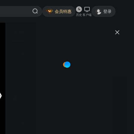
会员特惠
登录
历史
客户端
视频
讨论
艾韦迅IVY680手持终端读取金属
针孔码绿点提示专利功能 嘈杂环
境清晰可见
艾韦迅IVYSUN
关注
23粉丝
视频