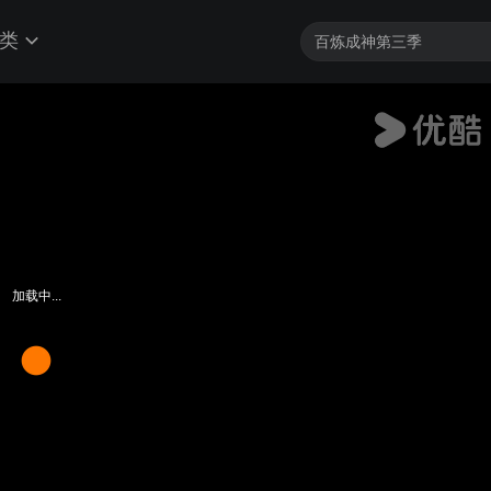
类
加载中...