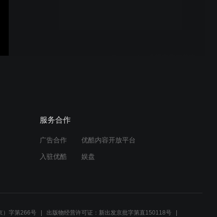
SERENA 北京爱情故事
George | 一个细微美好的中
美爱情故事
Blue DuDu ：你为什么这么
服务合作
忧郁
广告合作
优酷内容开放平台
入驻优酷
娱盘
三亚.艾迪逊 | WangCheng
& ZhaoMeng
）字第266号
出版物经营许可证：新出发京批字第直150118号