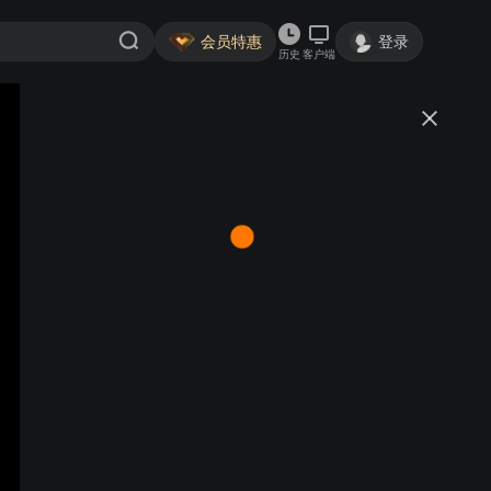
会员特惠
登录
历史
客户端
视频
讨论
George | 一个细微美好的中美爱
情故事
Real的film
关注
大鱼号认证作者·265粉丝
视频