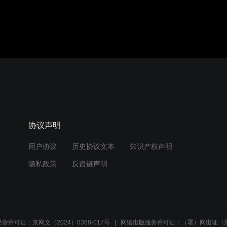
协议声明
用户协议
历史协议文本
知识产权声明
隐私政策
反盗链声明
营许可证：京网文（2024）0368-017号
网络出版服务许可证：（署）网出证（京