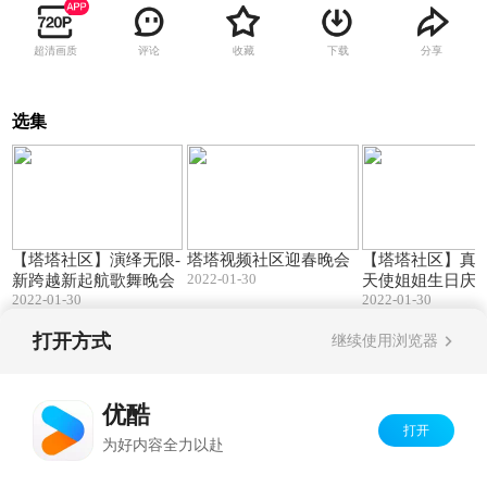
超清画质
评论
收藏
下载
分享
选集
125:15
69:03
【塔塔社区】演绎无限-
塔塔视频社区迎春晚会
【塔塔社区】真情
2022-01-30
新跨越新起航歌舞晚会
天使姐姐生日庆
2022-01-30
2022-01-30
晚会
打开方式
继续使用浏览器
Copyright©
2026
优酷 youku.com
版权所有
京ICP备06050721号-1
优酷
打开
为好内容全力以赴