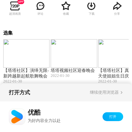
超清画质
评论
收藏
下载
分享
选集
125:15
69:03
【塔塔社区】演绎无限-
塔塔视频社区迎春晚会
【塔塔社区】真情
2022-01-30
新跨越新起航歌舞晚会
天使姐姐生日庆
2022-01-30
2022-01-30
晚会
打开方式
继续使用浏览器
Copyright©
2026
优酷 youku.com
版权所有
京ICP备06050721号-1
优酷
打开
为好内容全力以赴