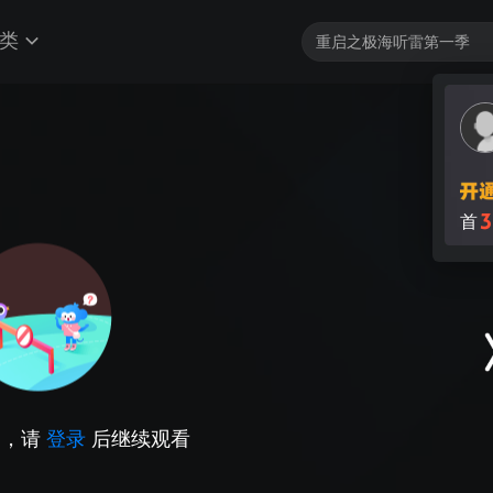
类
3
首
因，请
登录
后继续观看