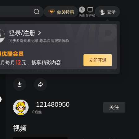
会员特惠
登录
历史
客户端
登录/注册
视频
讨论
同步多端观看记录 尊享高清观影体验
2020上海国际轨道交通展览会、
立即开通
12
月每月
元，畅享精彩内容
2020中国国际铁路与城市轨道交
通大会，9月2-3日上海开幕
_121480950
关注
0粉丝
视频