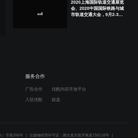
2020上海国际轨道交通展览
会、2020中国国际铁路与城
市轨道交通大会，9月2-3日
上海开幕
服务合作
广告合作
优酷内容开放平台
入驻优酷
娱盘
）字第266号
出版物经营许可证：新出发京批字第直150118号