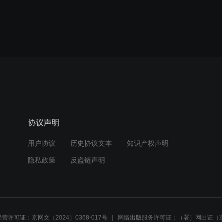
协议声明
用户协议
历史协议文本
知识产权声明
隐私政策
反盗链声明
营许可证：京网文（2024）0368-017号
网络出版服务许可证：（署）网出证（京