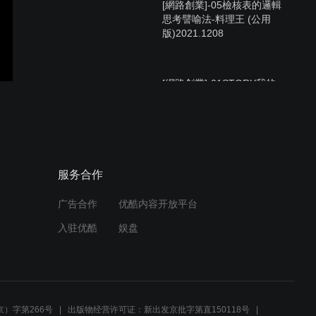
[網路創業]-05檢核表的邏輯
思考譬喻法-料理王 (公用
版)2021.1208
[網路創業]-01STORY我的
故事PPT說明 (公用
版)2021.1208
[網路創業]-02先寫好演講稿
服务合作
來演練 (公用版)2021.1208
广告合作
优酷内容开放平台
入驻优酷
娱盘
[網路創業]-04培訓教室是我
們夥伴發表演練的舞台 (公
用版)2021.1208
）字第266号
出版物经营许可证：新出发京批字第直150118号