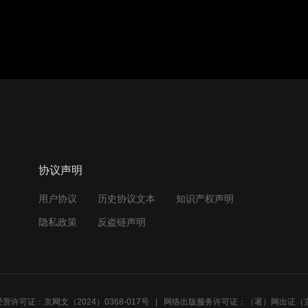
协议声明
用户协议
历史协议文本
知识产权声明
隐私政策
反盗链声明
营许可证：京网文（2024）0368-017号
网络出版服务许可证：（署）网出证（京