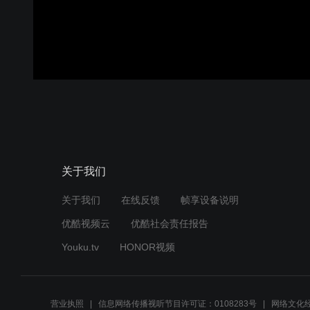
关于我们
关于我们
在线反馈
帧享设备说明
优酷视频云
优酷社会责任报告
Youku.tv
HONOR视频
营业执照
信息网络传播视听节目许可证：0108283号
网络文化经