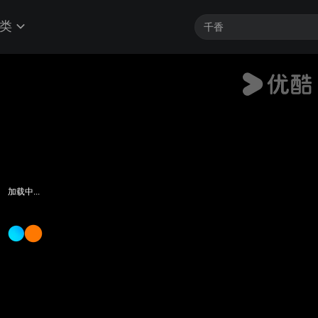
类
加载中...