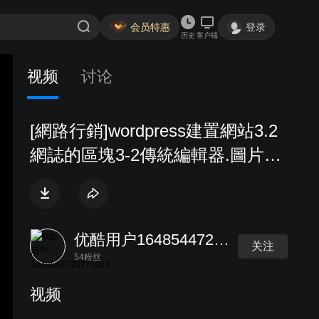
会员特惠
登录
历史
客户端
视频
讨论
[網路行銷]wordpress建置網站3.2
網誌的區塊3-2傳統編輯器.圖片圖
庫.視訊與活動計時器等
优酷用户1648544723775314
关注
54粉丝
视频