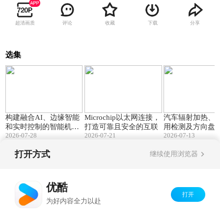
超清画质
评论
收藏
下载
分享
选集
01:47
02:34
构建融合AI、边缘智能
Microchip以太网连接，
汽车辐射加热、
和实时控制的智能机器
打造可靠且安全的互联
用检测及方向盘
2026-07-28
2026-07-21
2026-07-13
人
测和加热的低成
方案
打开方式
继续使用浏览器
Copyright©
2026
优酷 youku.com
版权所有
京ICP备06050721号-1
优酷
打开
为好内容全力以赴