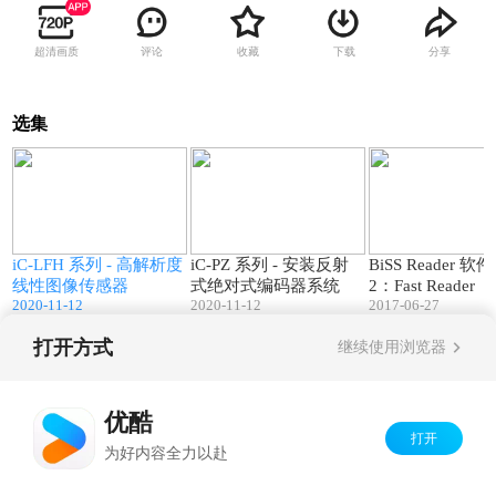
超清画质
评论
收藏
下载
分享
选集
9
02:45
03:39
误
iC-LFH 系列 - 高解析度
iC-PZ 系列 - 安装反射
BiSS Reader 软
线性图像传感器
式绝对式编码器系统
2：Fast Reade
2020-11-12
2020-11-12
2017-06-27
打开方式
继续使用浏览器
Copyright©
2026
优酷 youku.com
版权所有
京ICP备06050721号-1
优酷
打开
为好内容全力以赴