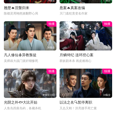
24集全
17集全
翘楚🔥涅槃归来
悬案🔥真案改编
陈都灵周翊然掀翻野心局
灭门逃犯竟变名作家
独播
独播
30集全
29集全
凡人修仙🩸异教叛徒
月鳞绮纪·连环挖心案
吴师叔大战门派奸细惨死
群妖剧本杀 画皮难画心
独播
独播
更新至33话
34集全
光阴之外🐟大比开始
以法之名🔍暂停离职
人鱼岛四座岛屿，各藏杀机
又怂又刚！洪亮接手死亡案