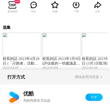
超清画质
评论
收藏
下载
分享
选集
12:22
15:03
校長的話 2023年4月20
校長的話 2023年3月9日
校長的話 2023年
日 (「卍跑者」活動啟
(評估後的一些建議及學
日 (3月1日取消
2023-04-20
2023-03-09
2023-02-28
動禮)
生成就)
安排)
打开方式
继续使用浏览器
Copyright©
2026
优酷 youku.com
版权所有
京ICP备06050721号-1
优酷
打开
为好内容全力以赴