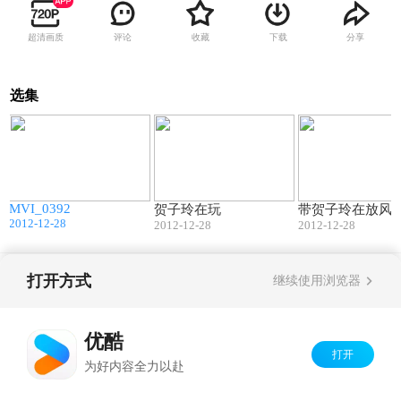
超清画质
评论
收藏
下载
分享
选集
0
02:48
00:26
MVI_0392
贺子玲在玩
带贺子玲在放风
2012-12-28
2012-12-28
2012-12-28
打开方式
继续使用浏览器
Copyright©
2026
优酷 youku.com
版权所有
京ICP备06050721号-1
优酷
打开
为好内容全力以赴