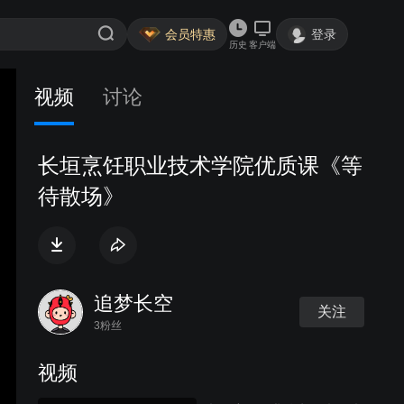
会员特惠
登录
历史
客户端
视频
讨论
长垣烹饪职业技术学院优质课《等
待散场》
追梦长空
关注
3粉丝
视频