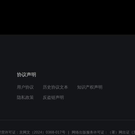
协议声明
用户协议
历史协议文本
知识产权声明
隐私政策
反盗链声明
营许可证：京网文（2024）0368-017号
网络出版服务许可证：（署）网出证（京