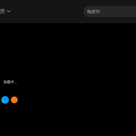
类
加载中...