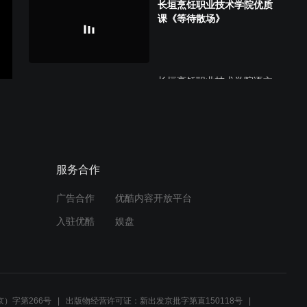
长垣烹饪职业技术学院优质
课《等待散场》
长垣烹饪职业技术学院语文
优质课《等待散场》
长垣烹饪职业技术学院-现代
服务合作
礼仪3
广告合作
优酷内容开放平台
入驻优酷
娱盘
长垣烹饪职业技术学院-现代
礼仪2
）字第266号
出版物经营许可证：新出发京批字第直150118号