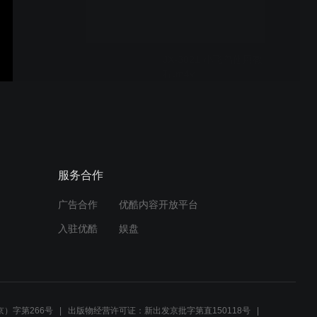
JX-3021 小飞鸟使用教
程.m4v
JX-3024史密斯机使用教
程.m4v
服务合作
广告合作
优酷内容开放平台
JX-1005T楼梯机安装指导视
入驻优酷
娱盘
频
JX划船机使用教程
）字第266号
出版物经营许可证：新出发京批字第直150118号