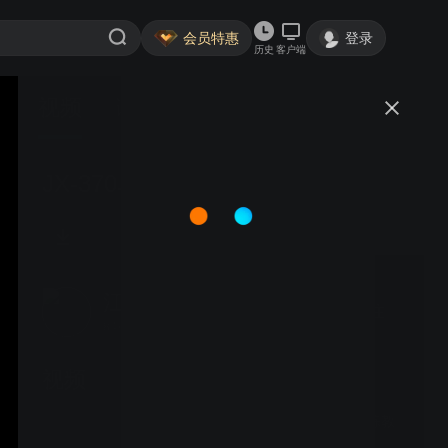
会员特惠
登录
历史
客户端
视频
讨论
JX-370单双杠安装教程
江苏康力源健身器材有限公司
关注
84粉丝
视频
JX-3009坐姿划船器训练教
程