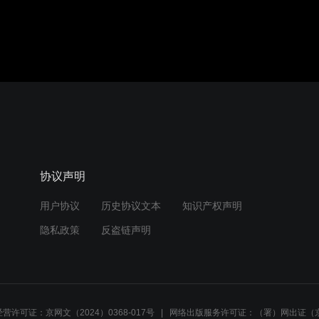
协议声明
用户协议
历史协议文本
知识产权声明
隐私政策
反盗链声明
营许可证：京网文（2024）0368-017号
网络出版服务许可证：（署）网出证（京