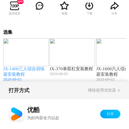
超清画质
收藏
下载
分享
1
选集
0
17:29
04:08
JX-1400三人综合训练
JX-370单双杠安装教程
JX-1600六人综
2020-09-03
器安装教程
器安装教程
2020-09-03
2020-09-03
打开方式
继续使用浏览器
Copyright©
2026
优酷 youku.com
版权所有
京ICP备06050721号-1
优酷
打开
为好内容全力以赴