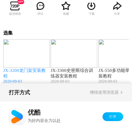
超清画质
评论
收藏
下载
分享
选集
1
03:48
31:47
JX-3200龙门架安装教
JX-3300史密斯综合训
JX-550多功能
程
练器安装教程
装教程
2020-09-03
2020-09-03
2020-09-03
打开方式
继续使用浏览器
Copyright©
2026
优酷 youku.com
版权所有
京ICP备06050721号-1
优酷
打开
为好内容全力以赴