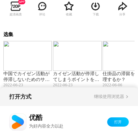
超清画质
评论
收藏
下载
分享
选集
09:00
10:12
中国でカイゼン活動が
カイゼン活動が停滞し
仕掛品の滞留を
停滞しないためのサポ
てしまうポイントを知
理するか？
2022-06-23
2022-06-23
2022-06-06
ート
る
打开方式
继续使用浏览器
Copyright©
2026
优酷 youku.com
版权所有
京ICP备06050721号-1
优酷
打开
为好内容全力以赴