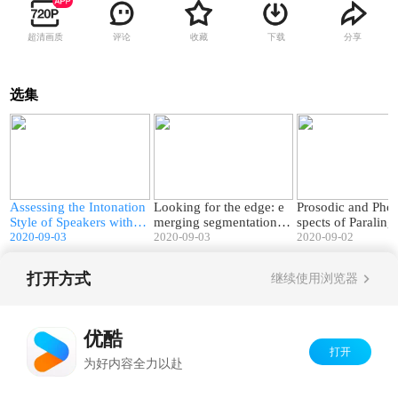
超清画质
评论
收藏
下载
分享
选集
0
15:14
16:48
he
Assessing the Intonation
Looking for the edge: e
Prosodic and Phon
io
Style of Speakers with A
merging segmentation a
spects of Paralingu
utism Spectrum Disorder
2020-09-03
bilities in atypical develo
2020-09-03
Utterances with t
2020-09-02
pment
man...
打开方式
继续使用浏览器
Copyright©
2026
优酷 youku.com
版权所有
京ICP备06050721号-1
优酷
打开
为好内容全力以赴