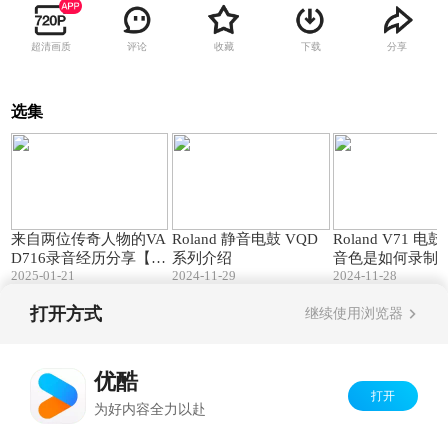
超清画质
评论
收藏
下载
分享
选集
06:56
09:26
来自两位传奇人物的VA
Roland 静音电鼓 VQD
Roland V71 电鼓
D716录音经历分享【美
系列介绍
音色是如何录制
2025-01-21
2024-11-29
2024-11-28
国唱片制作人Butch Vig
& Deftones乐队鼓手 Ab
打开方式
继续使用浏览器
e Cunningham】
Copyright©
2026
优酷 youku.com
版权所有
京ICP备06050721号-1
优酷
打开
为好内容全力以赴