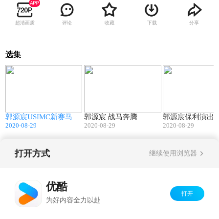
超清画质
评论
收藏
下载
分享
选集
03:13
03:27
郭源宸USIMC新赛马
郭源宸 战马奔腾
郭源宸保利演出
2020-08-29
2020-08-29
2020-08-29
打开方式
继续使用浏览器
Copyright©
2026
优酷 youku.com
版权所有
京ICP备06050721号-1
优酷
打开
为好内容全力以赴