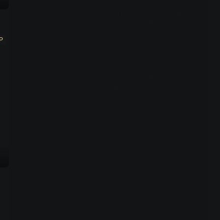
可疑男子携带危险化学品，
预告
目暮警官誓要追查到底
P
00:29
柯南一行人误闯石器人村
预告
落，遇不明男尸引出离奇命
案
00:29
神秘人发送威胁信息？日职
预告
联赛开幕的警笛
00:29
犯人甚至不止一位？翻滚跌
预告
落的男子
00:29