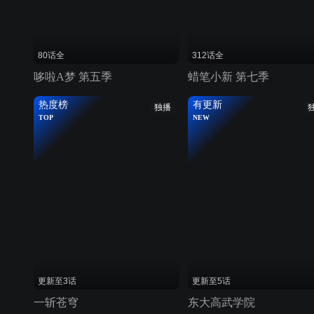
80话全
312话全
哆啦A梦 第五季
蜡笔小新 第七季
热度榜
有更新
独播
TOP
NEW
更新至3话
更新至5话
一斩苍穹
东大高武学院