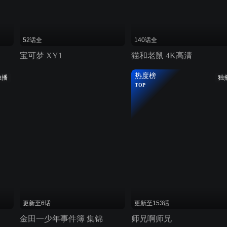
52话全
140话全
宝可梦 XY1
猫和老鼠 4K高清
热度榜
独播
独
TOP
更新至6话
更新至153话
金田一少年事件簿 集锦
师兄啊师兄