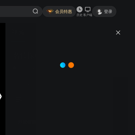
会员特惠
登录
历史
客户端
视频
讨论
186
名侦探柯南
日语
简介
5021
动漫高分榜·TOP2
推理
冒险
高山南 山口胜平 山崎和佳奈 神谷明 | 高中生意外遭遇黑衣
人，变身小学生柯南，藏身毛利侦探社，以小身体大智
慧，挑战悬案。
您有VIP时长可优惠升级
最低6元/月升SVIP，享大屏观看特权