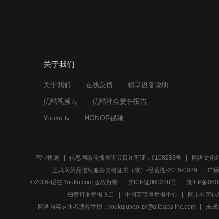
关于我们
关于我们
在线反馈
帧享设备说明
优酷视频云
优酷社会责任报告
Youku.tv
HONOR视频
营业执照
信息网络传播视听节目许可证：0108283号
网络文化经
互联网药品信息服务资格证书（京）-经营性-2015-0029
广播
©2006-现在 Youku.com 版权所有
京ICP证060288号
京ICP备060
扫黄打非举报入口
中国互联网举报中心
网上有害信
网络内容从业者违规举报：youkujubao-zx@alibaba-inc.com
未成年