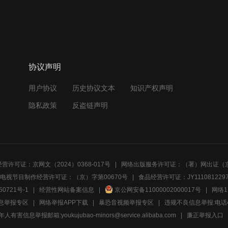
协议声明
用户协议
历史协议文本
知识产权声明
隐私政策
反盗链声明
营许可证：京网文（2024）0368-017号
网络出版服务许可证：（署）网出证（京
电视节目制作经营许可证：（京）字第00670号
食品经营许可证：JY1110812297
50721号-1
经营性网站备案信息
京公网安备11000002000017号
网络1
息举报专区
网络举报APP下载
暴恐音视频举报专区
违规不良信息举报:电话40081
人有害信息举报邮箱:youkujubao-minors@service.alibaba.com
廉正举报入口