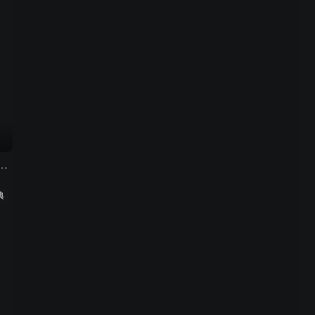
因一张照片被绑架，柯南暖
预告
心安慰小梓
00:29
柯南与小梓被绑架，柯南陷
预告
入昏迷
00:29
上最强英雄组合 第一季
森林里出现怪物，园子与柯
预告
南的怪谈之夜
典
00:29
光之美少女变身名侦探，“完
预告
美的答案”即将揭晓
00:29