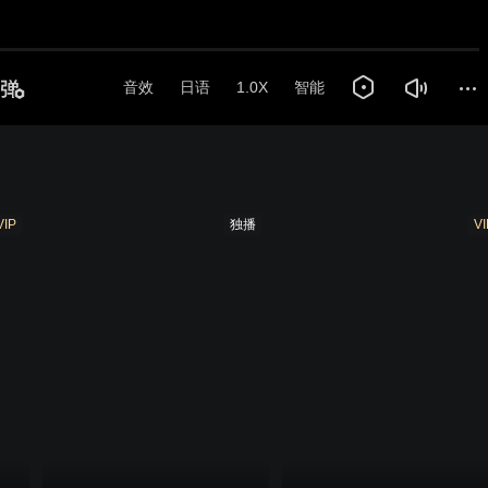
音效
日语
1.0X
智能
VIP
独播
VI