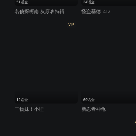
51话全
24话全
名侦探柯南 灰原哀特辑
怪盗基德1412
VIP
12话全
69话全
干物妹！小埋
新忍者神龟