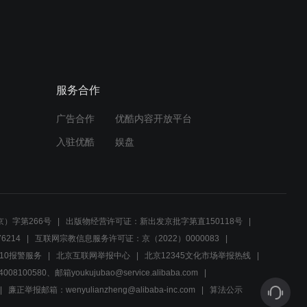
美术馆接连发生命案，大曲
预告
先生之死真相成谜
00:29
诡异漩涡馆！美术馆惊现命
预告
服务合作
案迷雾重重
广告合作
优酷内容开放平台
00:29
入驻优酷
娱盘
吉田社长遇害案进入僵局，
预告
真相即将揭晓
00:29
）字第266号
出版物经营许可证：新出发京批字第直150118号
保护宝石不被基德偷走，吉
6214
互联网宗教信息服务许可证：京（2022）0000083
预告
田社长死因成谜
10报警服务
北京互联网举报中心
北京12345文化市场举报热线
00580、邮箱youkujubao@service.alibaba.com
00:29
廉正举报邮箱：wenyulianzheng@alibaba-inc.com
算法公示