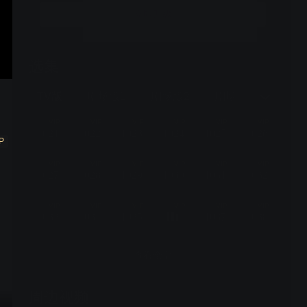
立即升级
选集
更新至1269话，每周六19:30更新一集
TV版
剧场版1
剧场版2
剧场版3
剧场
VIP
VIP
VIP
VIP
VIP
VIP
1021
1022
1023
1024
1025
1026
P
VIP
VIP
VIP
VIP
VIP
VIP
1027
1028
1029
1030
1031
1032
VIP
VIP
VIP
VIP
VIP
VIP
1033
1034
1035
1037
1038
查看全部
周边视频