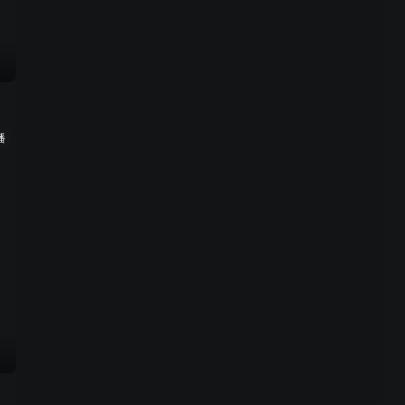
受害人身边放着疑似用血写
预告
下的死亡信息，到底谁才是
犯人？
00:28
公寓里出现小偷人心惶惶，
预告
看柯南如何破解快递失窃案
播
00:28
少年侦探团对决老人侦探团
预告
2
00:29
公园惊现飞车抢匪，少年侦
预告
探团与假面超人展开追击
00:29