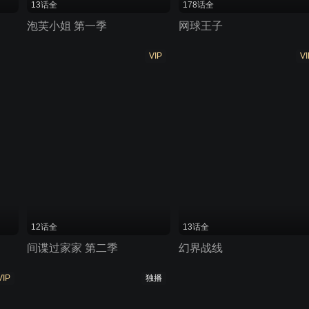
13话全
178话全
泡芙小姐 第一季
网球王子
VIP
VI
12话全
13话全
间谍过家家 第二季
幻界战线
VIP
独播