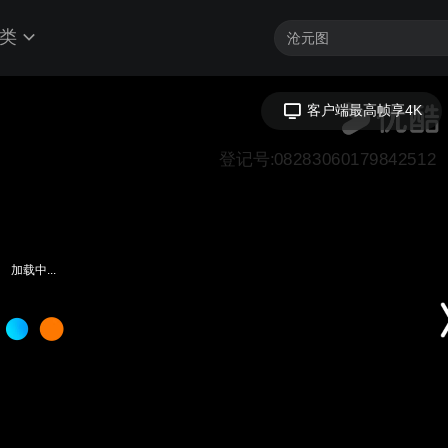
类
客户端最高帧享4K
登记号:08283060179842512
加载中...