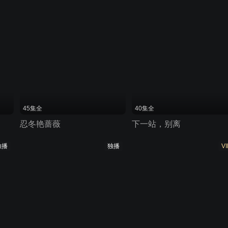
45集全
40集全
忍冬艳蔷薇
下一站，别离
独播
独播
VI