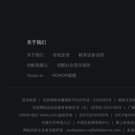
关于我们
关于我们
在线反馈
帧享设备说明
优酷视频云
优酷社会责任报告
Youku.tv
HONOR视频
营业执照
信息网络传播视听节目许可证：0108283号
网络文化经
互联网药品信息服务资格证书（京）-经营性-2015-0029
广播
©2006-现在 Youku.com 版权所有
京ICP证060288号
京ICP备060
扫黄打非举报入口
中国互联网举报中心
网上有害信
网络内容从业者违规举报：youkujubao-zx@alibaba-inc.com
未成年