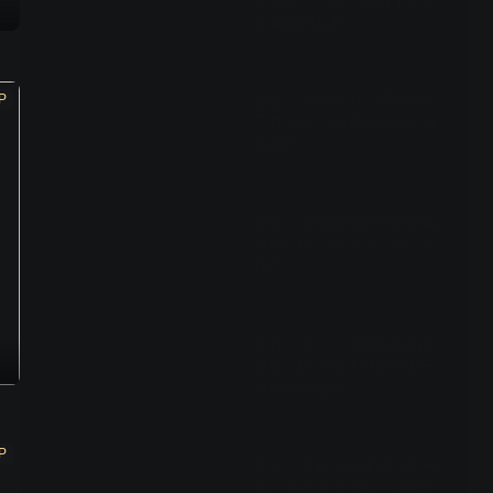
地发现，一男子拿着手机鬼
鬼祟祟的乱拍
00:56
P
影视：心机女为了尽早成为
正宫娘娘，她竟偷偷做这样
的事情
01:16
影视：老板娘在家准备独自
过生日时，结果下一秒门铃
响了
01:16
影视：女人下班回家惊恐地
发现，因酒驾入狱的小叔子
竟在家里做饭
01:04
P
外卖小哥救人反被诬蔑是色
狼，不仅丢了工作，还赔了