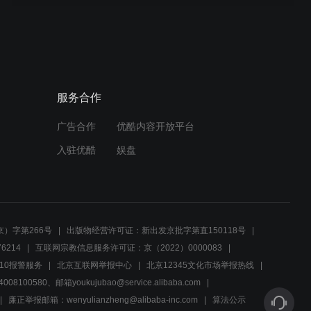
01:07
魏超医生与方警官男友：警
察的不易，每个人都该懂
服务合作
00:31
广告合作
优酷内容开放平台
黄自立钟晴分获男女组冠
军，赛场燃起热血风采
入驻优酷
娱盘
01:19
高端食品店的美味挑战：顾
客一口气买下三款手工饺子
）字第266号
出版物经营许可证：新出发京批字第直150118号
6214
互联网宗教信息服务许可证：京（2022）0000083
00:34
10报警服务
北京互联网举报中心
北京12345文化市场举报热线
00580、邮箱youkujubao@service.alibaba.com
朋友突需送行，主人公午餐
时间变身司机
廉正举报邮箱：wenyulianzheng@alibaba-inc.com
算法公示