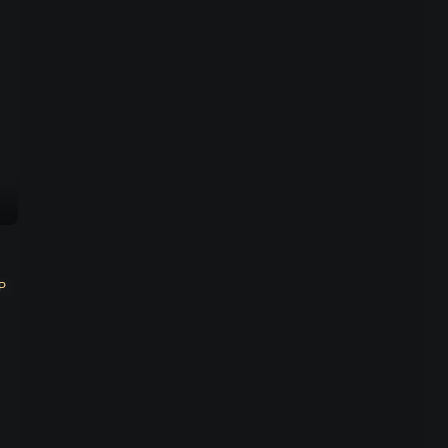
巨额医药费
02:38
男人结婚当天妻子就告诉他
怀孕了，不料两个亚洲人竟
生出个洋小子
03:16
弟弟急了！离婚对哥哥的住
房工作影响太大
01:17
P
债务纠纷引发暴力，警察现
场制止打人事件
01:45
医生自立面临医疗事故调
查，还被质疑受贿？