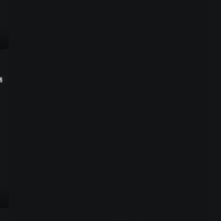
02:05
年轻警察言言决心保护受害
者，誓要找出真凶
00:59
播
警官师徒对话：手艺与思
想，塑造卓越警察形象
00:59
男人结婚当天，妻子竟给了
一个大惊喜，两个亚洲人生
了一个洋小子
04:31
师兄警局寻同伴，父亲焦急
等待自立回家