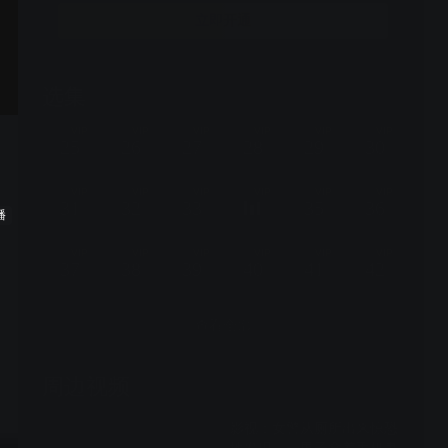
立即开通
选集
44集全
VIP
VIP
VIP
VIP
VIP
VIP
25
26
27
28
29
30
VIP
VIP
VIP
VIP
VIP
VIP
31
32
33
35
36
播
VIP
VIP
VIP
VIP
VIP
VIP
37
38
39
40
41
42
查看全部
周边视频
影视：女警从厕所出来惊恐