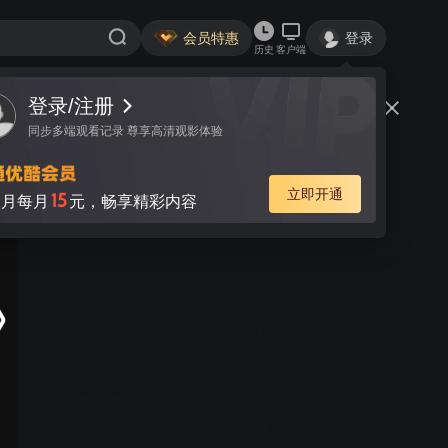
会员特惠
登录
历史
客户端
视频
讨论
92
幸福还会来敲门
简介
385
都市生活
聂远 吴谨言 钱泳辰 毛俊杰 | 黄自立遭逢事业爱情双重打
击，派出所常客从谷底奋起，勇敢承担家庭责任，迎幸福
重生。
首3月每月15元