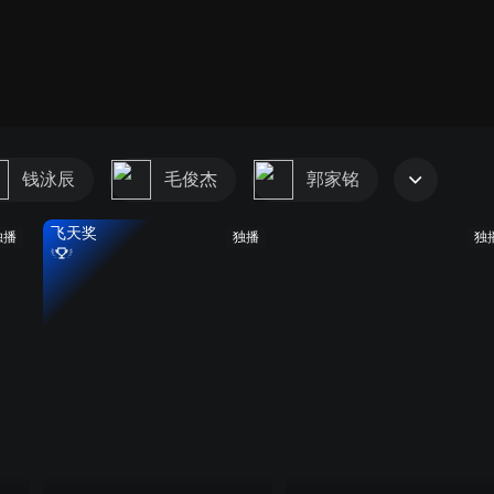
钱泳辰
毛俊杰
郭家铭
飞天奖
独播
独播
独