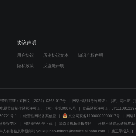
协议声明
用户协议
历史协议文本
知识产权声明
隐私政策
反盗链声明
营许可证：京网文（2024）0368-017号
网络出版服务许可证：（署）网出证（京
电视节目制作经营许可证：（京）字第00670号
食品经营许可证：JY1110812297
50721号-1
经营性网站备案信息
京公网安备11000002000017号
网络1
息举报专区
网络举报APP下载
暴恐音视频举报专区
违规不良信息举报:电话40081
人有害信息举报邮箱:youkujubao-minors@service.alibaba.com
廉正举报入口