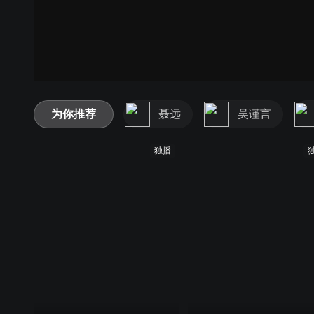
为你推荐
聂远
吴谨言
独播