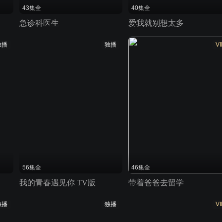
43集全
40集全
急诊科医生
爱我就别想太多
独播
独播
VI
56集全
46集全
我的青春遇见你 TV版
带着爸爸去留学
独播
独播
VI