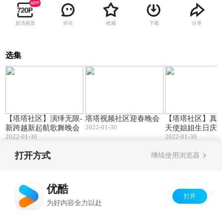
超清画质
评论
收藏
下载
分享
选集
125:15
69:03
【塔塔社区】演绎无限-
塔塔视频社区迎春晚会
【塔塔社区】真情
2022-01-30
新跨越新起航歌舞晚会
天使姐姐生日庆
2022-01-30
2022-01-30
晚会
打开方式
继续使用浏览器
Copyright©
2026
优酷 youku.com
版权所有
京ICP备06050721号-1
优酷
打开
为好内容全力以赴