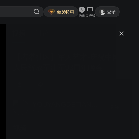
会员特惠
登录
历史
客户端
视频
讨论
【塔塔社区】军人艺术-庆祝中国
人民解放军建军93周年晚会
YOUYANGDETIANKONG
关注
2粉丝
视频