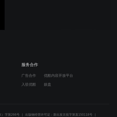
【塔塔社区】演绎无限-新跨
越新起航歌舞晚会
塔塔视频社区迎春晚会
【塔塔社区】真情艺术-天使
服务合作
姐姐生日庆典联欢晚会
广告合作
优酷内容开放平台
入驻优酷
娱盘
【塔塔社区】-心灵迹忆传递
友谊播撒爱心晚会
）字第266号
出版物经营许可证：新出发京批字第直150118号