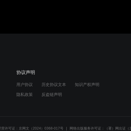
协议声明
用户协议
历史协议文本
知识产权声明
隐私政策
反盗链声明
营许可证：京网文（2024）0368-017号
网络出版服务许可证：（署）网出证（京