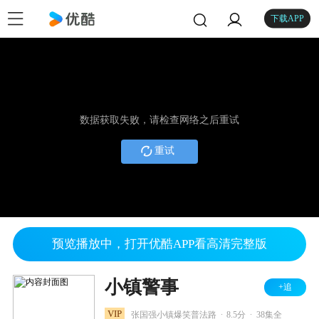
下载APP
数据获取失败，请检查网络之后重试
重试
预览播放中，打开优酷APP看高清完整版
小镇警事
+追
.
.
VIP
张国强小镇爆笑普法路
8.5分
38集全