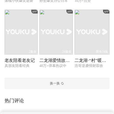
落魄小伙爆笑逆袭
孙坚爆笑办公日常
10万+点赞
APP
APP
APP
2集全
24集全
限免18集
老友陪看老友记
二龙湖爱情故事 2021
二龙湖·“村”暖花开3
真朋友陪看经典
40万+弹幕热议中
浩哥逆袭情财双收
换一换
热门评论