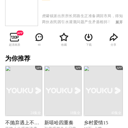
虎啸镇派出所所长郑路生正准备调回市局，得知
两伙农民因引水灌溉问题产生矛盾相持不下，便
展开
迅速赶到现场制止了一场纠纷。考虑到保春耕生
产的需要，郑路生被镇党委书记挽留。水库承包
人赵老大因几大姓家族拖欠水费，决意利用春旱
超清画质
收藏
下载
分享
48
收回几年的陈欠。郑路生帮助赵大河找到鱼的销
路，使营城子村几百垧水田得以灌溉。面对社会
为你推荐
转型时期暴露出的新问题，郑路生和吴迪积极开
展普法教育，破解了错综复杂的难题，收到好的
APP
APP
APP
效果。张镇宝的离奇失踪让郑路生再度留下，弄
清了事情的真相。一场暴雨突降，赵老大为保鱼
苗不肯放水，水库大坝面临决堤时刻，村民们在
郑路生带领下奋战大堤，保住了水库，几大姓的
隔阂和赵老大的恩怨荡然无存。
24集全
18集全
40集全
不抛弃遇上不放弃
新嘻哈四重奏
乡村爱情15