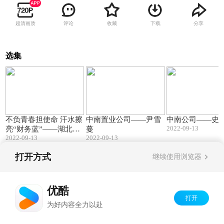
超清画质
评论
收藏
下载
分享
选集
02:59
03:16
不负青春担使命 汗水擦
中南置业公司——尹雪
中南公司——史
2022-09-13
亮“财务蓝”——湖北省
蔓
2022-09-13
2022-09-13
电力装备有限公司陈媛
媛
打开方式
继续使用浏览器
Copyright©
2026
优酷 youku.com
版权所有
京ICP备06050721号-1
优酷
打开
为好内容全力以赴