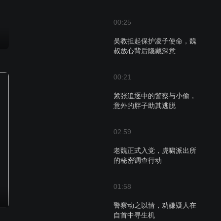
00:25
吴教担起保护凌子使命，魏
叔放心背后隐藏深意
00:21
紧张追逐中的警察与小偷，
意外的胖子助其逃脱
02:59
老魏正式入党，虎啸派出所
的秘密调查行动
01:58
警察动之以情，劝嫌疑人在
自首中寻生机