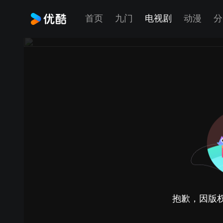
首页
九门
电视剧
动漫
分
抱歉，因版