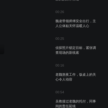
00:26
魏凌带领师傅安全出行，主
人公体贴关怀温暖人心
00:25
侦探照片锁定目标，紧张调
查现场的新线索
00:16
老魏熬夜工作，饭桌上的关
心令人动容
00:54
吴教接过老魏的托付，同事
间的责任延续