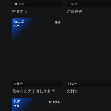
200集全
30集全
饮食男女
谁是爸爸
新上线
独播
NEW
14集全
38集全
我在青山之上做扫地担当
大村官
豆瓣
高清经典
7.8分