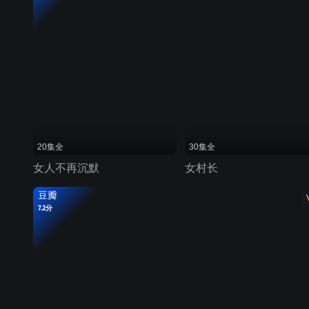
20集全
30集全
女人不再沉默
女村长
豆瓣
7.2分