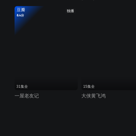
豆瓣
独播
8.4分
31集全
15集全
一屋老友记
大侠黄飞鸿