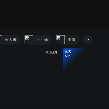
侯天来
于月仙
李博
豆瓣
高清经典
7.3分