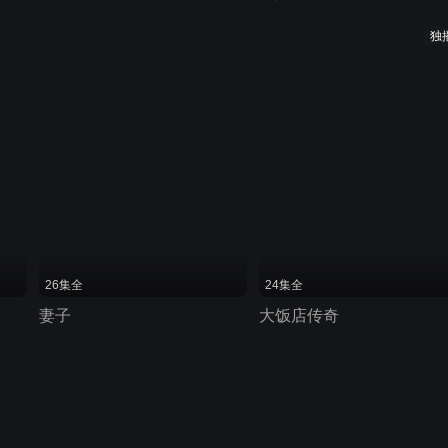
独
26集全
24集全
妻子
大饭店传奇