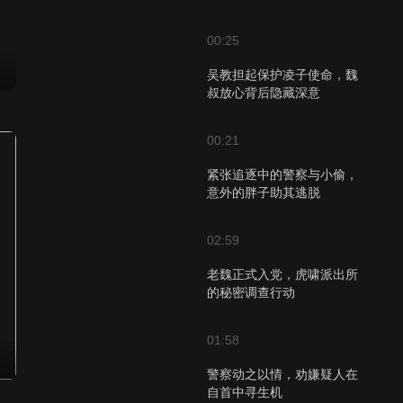
00:25
吴教担起保护凌子使命，魏
叔放心背后隐藏深意
00:21
紧张追逐中的警察与小偷，
意外的胖子助其逃脱
02:59
老魏正式入党，虎啸派出所
的秘密调查行动
01:58
警察动之以情，劝嫌疑人在
自首中寻生机