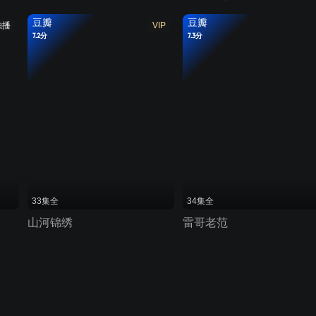
豆瓣
豆瓣
独播
VIP
7.2分
7.3分
33集全
34集全
山河锦绣
雷哥老范