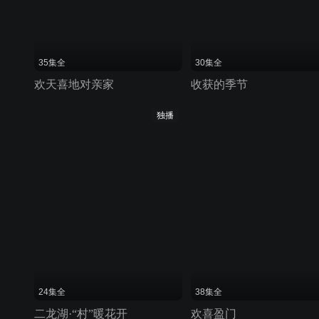
35集全
30集全
欢天喜地对亲家
收获的季节
独播
24集全
38集全
二龙湖·“村”暖花开
欢喜盈门