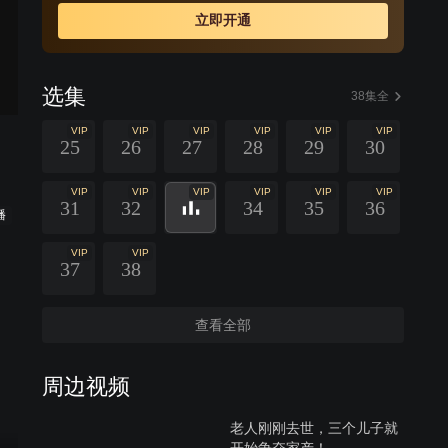
立即开通
选集
38集全
VIP
VIP
VIP
VIP
VIP
VIP
25
26
27
28
29
30
VIP
VIP
VIP
VIP
VIP
VIP
31
32
34
35
36
播
VIP
VIP
37
38
查看全部
周边视频
老人刚刚去世，三个儿子就