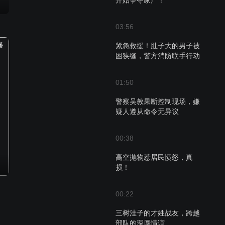
开始争夺家产！
03:56
播
紧急救援！肚子大的男子被
困狭缝，警方消防联手行动
01:50
警察吴教果断控制现场，嫌
疑人遵从命令无异议
00:38
高空抛物惹居民愤怒，真
损！
00:22
三树洼子的才姓战友，跨越
部队的深厚情谊