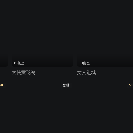
15集全
30集全
大侠黄飞鸿
女人进城
VIP
独播
VI