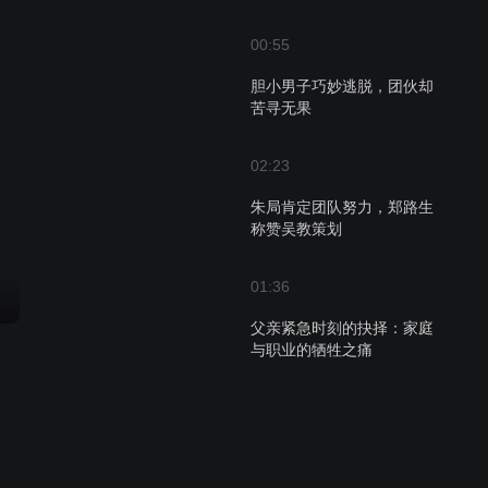
00:55
胆小男子巧妙逃脱，团伙却
苦寻无果
02:23
朱局肯定团队努力，郑路生
称赞吴教策划
01:36
父亲紧急时刻的抉择：家庭
与职业的牺牲之痛
00:36
父亲立大功，市里英雄事迹
传遍街头巷尾