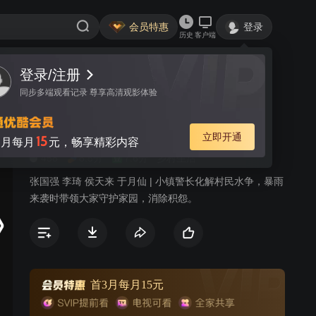
会员特惠
登录
历史
客户端
视频
讨论
44
小镇警事
简介
458
8.5分
7.6分
乡村生活
张国强 李琦 侯天来 于月仙 | 小镇警长化解村民水争，暴雨
来袭时带领大家守护家园，消除积怨。
首3月每月15元