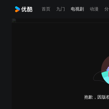
首页
九门
电视剧
动漫
分
抱歉，因版