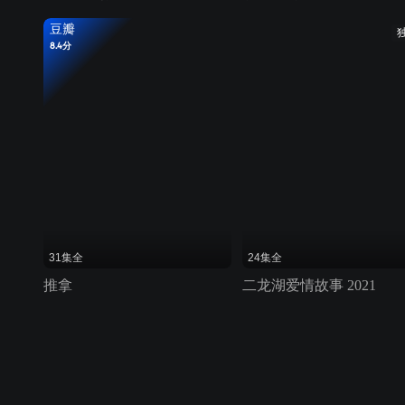
豆瓣
8.4分
31集全
24集全
推拿
二龙湖爱情故事 2021