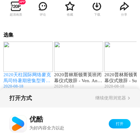
超清画质
评论
收藏
下载
分享
选集
9
00:56
04:55
密
2020天柱国际网络麥克
2020普林斯顿菁英班闭
2020普林斯顿菁
的
馬司特暑期密集型菁英
幕仪式致辞 - Ven. Anlo
幕仪式致辞 - Susa
2020-08-18
2020-08-18
uerr
2020-08-18
班开幕仪式
ng (安龍法師)
打开方式
继续使用浏览器
Copyright©
2026
优酷 youku.com
版权所有
京ICP备06050721号-1
优酷
打开
为好内容全力以赴