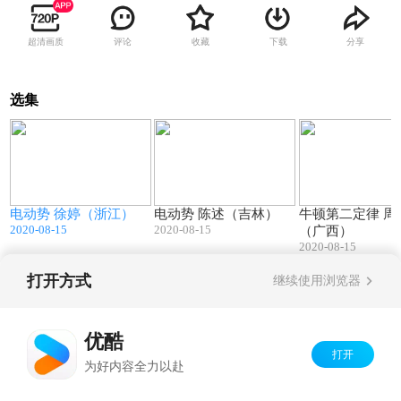
超清画质
评论
收藏
下载
分享
选集
1
40:01
39:38
电动势 徐婷（浙江）
电动势 陈述（吉林）
牛顿第二定律 周
2020-08-15
2020-08-15
（广西）
2020-08-15
打开方式
继续使用浏览器
Copyright©
2026
优酷 youku.com
版权所有
京ICP备06050721号-1
优酷
打开
为好内容全力以赴