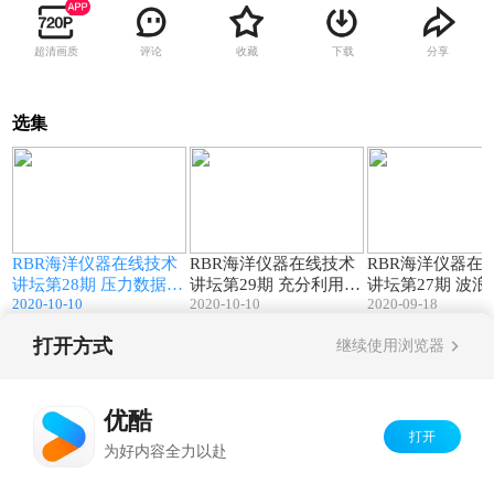
超清画质
评论
收藏
下载
分享
选集
0
48:01
66:36
RBR海洋仪器在线技术
RBR海洋仪器在线技术
RBR海洋仪器在
式
讲坛第28期 压力数据在
讲坛第29期 充分利用您
讲坛第27期 波
2020-10-10
2020-10-10
2020-09-18
-
人工智能时代的应用 20
的RBR设备–对话RBR
面测量系统 2020-
20-09-23
总裁 2020-09-24
打开方式
继续使用浏览器
Copyright©
2026
优酷 youku.com
版权所有
京ICP备06050721号-1
优酷
打开
为好内容全力以赴