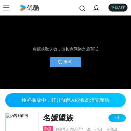
下载APP
数据获取失败，请检查网络之后重试
重试
预览播放中，打开优酷APP看高清完整版
名媛望族
+追
.
.
独播
解读华人大状浮华一生
7.9分
40集全