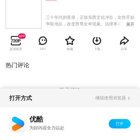
三十年代的香港，正值东西文化冲击，女性开始
争取地位，改变男尊女卑现象。法律界名大状钟
展开
卓万曾留学英国，生活洋化，但骨子里是一个传
统的中国男人，他同时拥有几个女人，彰显他的
权力和身份地位。正妻顾心兰是大家闺秀，二太
超清画质
收藏
下载
分享
2427
太是前清格格爱新觉罗·尔嫣，三太太是银行家之
后易懿芳，四太太是著名刀马旦康子君，第五个
女人则是贪慕虚荣的赵丹丹。五个不同背景的女
热门评论
人怀着不同的心态和目的去争取一个男人的宠
爱。然而，钟卓万心中最爱的只有康子君，但康
子君为争取妇女地位，跟钟卓万意见不合。钟启
燊和钟启烨先后与钟卓万反目，女儿钟浩颐不顾
暂无评论
一切嫁给穷警察，钟家明争暗斗愈演愈烈之际，
打开方式
继续使用浏览器
金木水爱慕义妹季小由，不甘她成为钟家媳妇，
混入钟家展开复仇大计。
Copyright©
2026
优酷 youku.com
版权所有
优酷
京ICP备06050721号-1
打开
为好内容全力以赴