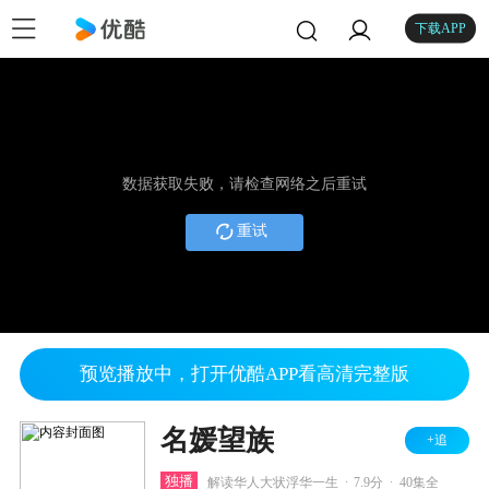
下载APP
数据获取失败，请检查网络之后重试
重试
预览播放中，打开优酷APP看高清完整版
名媛望族
+追
.
.
独播
解读华人大状浮华一生
7.9分
40集全