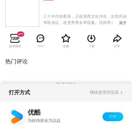
三十年代的香港，正值东西文化冲击，女性开始
争取地位，改变男尊女卑现象。法律界名大状钟
展开
卓万曾留学英国，生活洋化，但骨子里是一个传
统的中国男人，他同时拥有几个女人，彰显他的
权力和身份地位。正妻顾心兰是大家闺秀，二太
超清画质
收藏
下载
分享
1916
太是前清格格爱新觉罗·尔嫣，三太太是银行家之
后易懿芳，四太太是著名刀马旦康子君，第五个
女人则是贪慕虚荣的赵丹丹。五个不同背景的女
热门评论
人怀着不同的心态和目的去争取一个男人的宠
爱。然而，钟卓万心中最爱的只有康子君，但康
子君为争取妇女地位，跟钟卓万意见不合。钟启
燊和钟启烨先后与钟卓万反目，女儿钟浩颐不顾
暂无评论
一切嫁给穷警察，钟家明争暗斗愈演愈烈之际，
打开方式
继续使用浏览器
金木水爱慕义妹季小由，不甘她成为钟家媳妇，
混入钟家展开复仇大计。
Copyright©
2026
优酷 youku.com
版权所有
优酷
京ICP备06050721号-1
打开
为好内容全力以赴