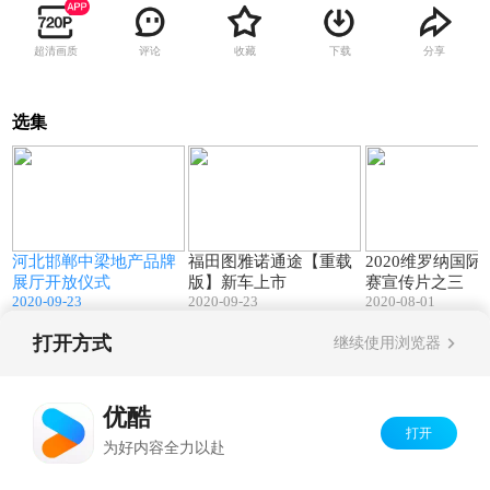
超清画质
评论
收藏
下载
分享
选集
5
00:15
00:14
河北邯郸中梁地产品牌
福田图雅诺通途【重载
2020维罗纳国际
展厅开放仪式
版】新车上市
赛宣传片之三
2020-09-23
2020-09-23
2020-08-01
打开方式
继续使用浏览器
Copyright©
2026
优酷 youku.com
版权所有
京ICP备06050721号-1
优酷
打开
为好内容全力以赴