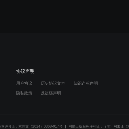
协议声明
用户协议
历史协议文本
知识产权声明
隐私政策
反盗链声明
营许可证：京网文（2024）0368-017号
网络出版服务许可证：（署）网出证（京