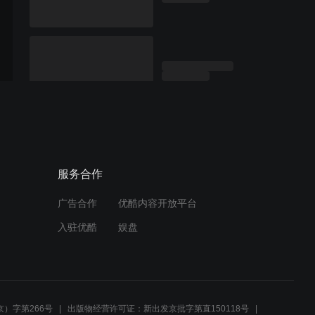
服务合作
广告合作
优酷内容开放平台
入驻优酷
娱盘
）字第266号
出版物经营许可证：新出发京批字第直150118号